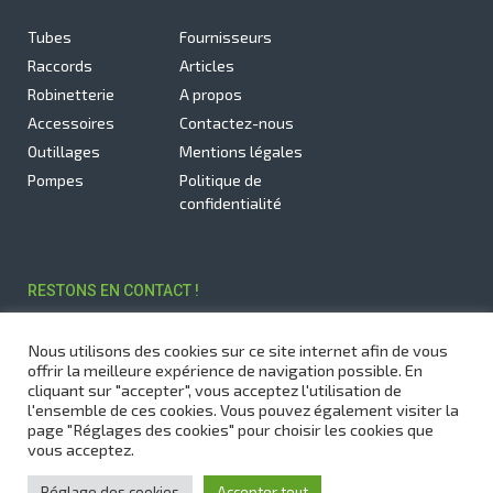
Tubes
Fournisseurs
Raccords
Articles
Robinetterie
A propos
Accessoires
Contactez-nous
Outillages
Mentions légales
Pompes
Politique de
confidentialité
RESTONS EN CONTACT !
Inscrivez-vous à notre newsletter pour être tenu(e) informé(e)
Nous utilisons des cookies sur ce site internet afin de vous
des dernières actualités.
offrir la meilleure expérience de navigation possible. En
cliquant sur "accepter", vous acceptez l'utilisation de
l'ensemble de ces cookies. Vous pouvez également visiter la
page "Réglages des cookies" pour choisir les cookies que
vous acceptez.
JE M'INSCRIS
Réglage des cookies
Accepter tout