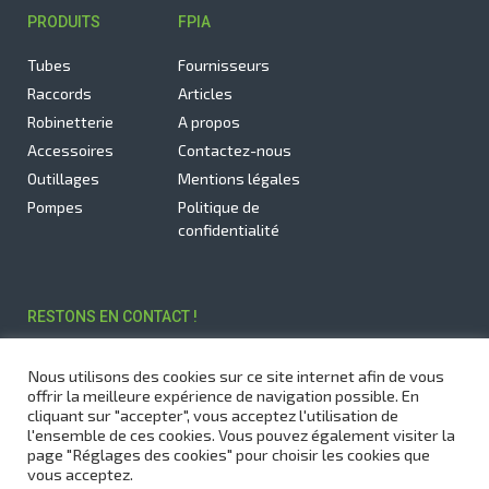
PRODUITS
FPIA
Tubes
Fournisseurs
Raccords
Articles
Robinetterie
A propos
Accessoires
Contactez-nous
Outillages
Mentions légales
Pompes
Politique de
confidentialité
RESTONS EN CONTACT !
Inscrivez-vous à notre newsletter pour être tenu(e) informé(e)
Nous utilisons des cookies sur ce site internet afin de vous
des dernières actualités.
offrir la meilleure expérience de navigation possible. En
cliquant sur "accepter", vous acceptez l'utilisation de
l'ensemble de ces cookies. Vous pouvez également visiter la
page "Réglages des cookies" pour choisir les cookies que
vous acceptez.